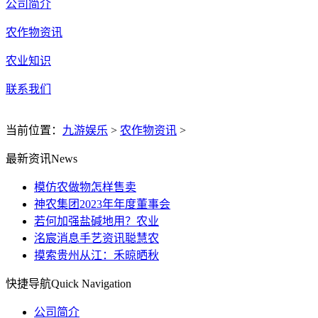
公司简介
农作物资讯
农业知识
联系我们
当前位置：
九游娱乐
>
农作物资讯
>
最新资讯
News
模仿农做物怎样售卖
神农集团2023年年度董事会
若何加强盐碱地用？农业
洺宸消息手艺资讯聪慧农
摸索贵州从江：禾晾晒秋
快捷导航
Quick Navigation
公司简介